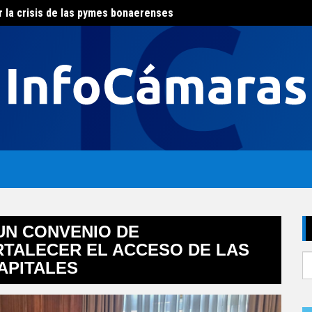
r la crisis de las pymes bonaerenses
El con
al del agua
UN CONVENIO DE
TALECER EL ACCESO DE LAS
S
APITALES
fo