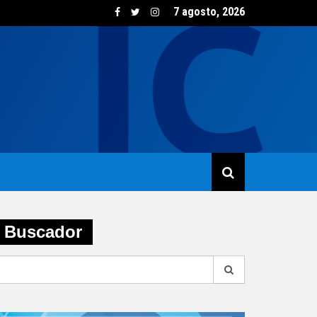
7 agosto, 2026
sumo de vino creció un 5,8% en junio impulsado por las opcione
Buscador
earch
r: