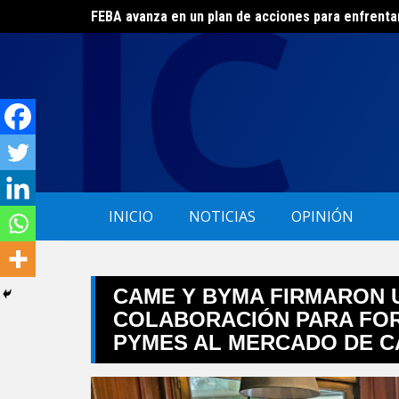
FEBA avanza en un plan de acciones para enfrenta
Skip
El ERAS continúa con el beneficio de la tarifa soci
to
content
INICIO
NOTICIAS
OPINIÓN
CAME Y BYMA FIRMARON 
COLABORACIÓN PARA FOR
PYMES AL MERCADO DE C