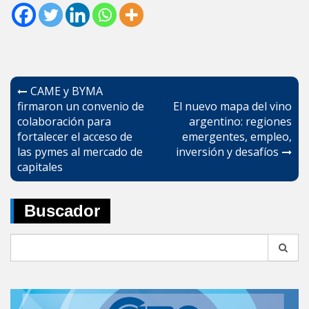
Navegación
CAME y BYMA
de
firmaron un convenio de
El nuevo mapa del vino
colaboración para
argentino: regiones
entradas
fortalecer el acceso de
emergentes, empleo,
las pymes al mercado de
inversión y desafíos
capitales
Buscador
Search
for: