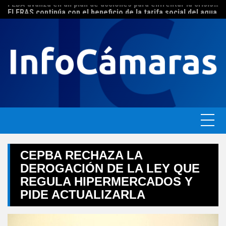
FEBA avanza en un plan de acciones para enfrentar la crisis de las pymes bonaerenses
Skip
El ERAS continúa con el beneficio de la tarifa social del agua
to
content
CEPBA RECHAZA LA
DEROGACIÓN DE LA LEY QUE
REGULA HIPERMERCADOS Y
PIDE ACTUALIZARLA