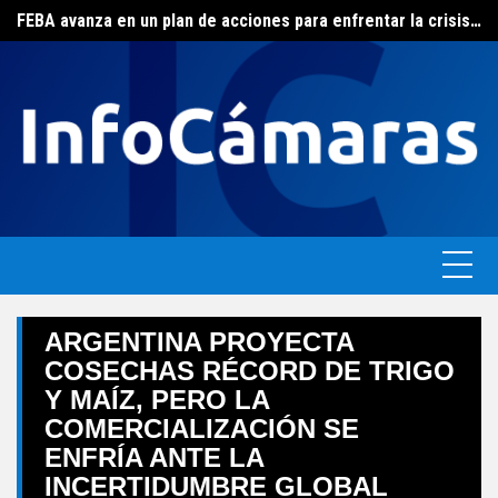
FEBA avanza en un plan de acciones para enfrentar la crisis de las pymes bonaerenses
Skip
El ERAS continúa con el beneficio de la tarifa social del agua
to
content
ARGENTINA PROYECTA
COSECHAS RÉCORD DE TRIGO
Y MAÍZ, PERO LA
COMERCIALIZACIÓN SE
ENFRÍA ANTE LA
INCERTIDUMBRE GLOBAL