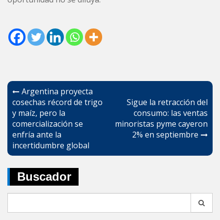
Navegación
Argentina proyecta
de
cosechas récord de trigo
Sigue la retracción del
y maíz, pero la
consumo: las ventas
entradas
comercialización se
minoristas pyme cayeron
enfría ante la
2% en septiembre
incertidumbre global
Buscador
Search
for: