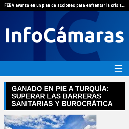
Skip
FEBA avanza en un plan de acciones para enfrentar la crisis de las pymes bonaerenses
El ERAS continúa con el beneficio de la tarifa social del agua
to
content
GANADO EN PIE A TURQUÍA:
SUPERAR LAS BARRERAS
SANITARIAS Y BUROCRÁTICA