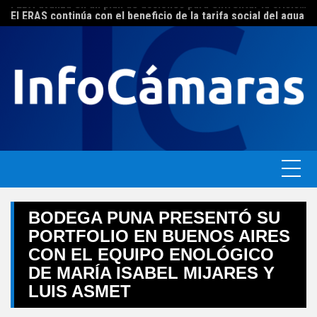
Skip
FEBA avanza en un plan de acciones para enfrentar la crisis de las pymes bonaerenses
El ERAS continúa con el beneficio de la tarifa social del agua
to
content
BODEGA PUNA PRESENTÓ SU
PORTFOLIO EN BUENOS AIRES
CON EL EQUIPO ENOLÓGICO
DE MARÍA ISABEL MIJARES Y
LUIS ASMET