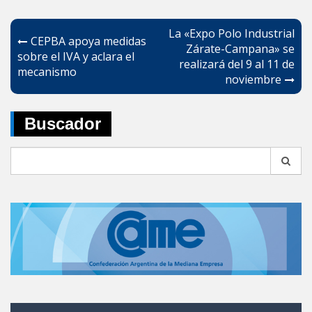
Navegación
La «Expo Polo Industrial
CEPBA apoya medidas
de
Zárate-Campana» se
sobre el IVA y aclara el
realizará del 9 al 11 de
entradas
mecanismo
noviembre
Buscador
Search
for: