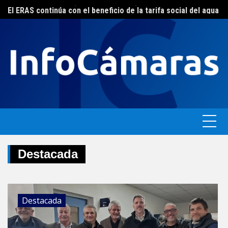
Skip
FEBA avanza en un plan de acciones para enfrentar la crisis de las pymes bonaerenses
El ERAS continúa con el beneficio de la tarifa social del agua
to
content
Destacada
Destacada