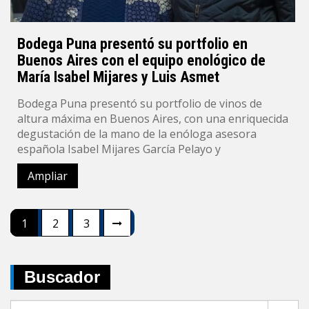
Bodega Puna presentó su portfolio en
Buenos Aires con el equipo enológico de
María Isabel Mijares y Luis Asmet
Bodega Puna presentó su portfolio de vinos de
altura máxima en Buenos Aires, con una enriquecida
degustación de la mano de la enóloga asesora
española Isabel Mijares García Pelayo y
Ampliar
Navegación
1
2
3
de
entradas
Buscador
Search