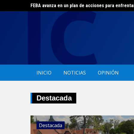
FEBA avanza en un plan de acciones para enfrenta
Skip
El ERAS continúa con el beneficio de la tarifa soci
to
content
INICIO
NOTICIAS
OPINIÓN
Destacada
Destacada