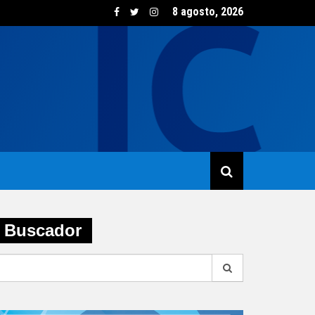
8 agosto, 2026
sumo de vino creció un 5,8% en junio impulsado por las opcione
Buscador
earch
r: