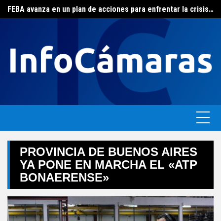
Skip
FEBA avanza en un plan de acciones para enfrentar la crisis de las pymes bonaerenses
to
El ERAS continúa con el beneficio de la tarifa social del agua
content
PROVINCIA DE BUENOS AIRES
YA PONE EN MARCHA EL «ATP
BONAERENSE»