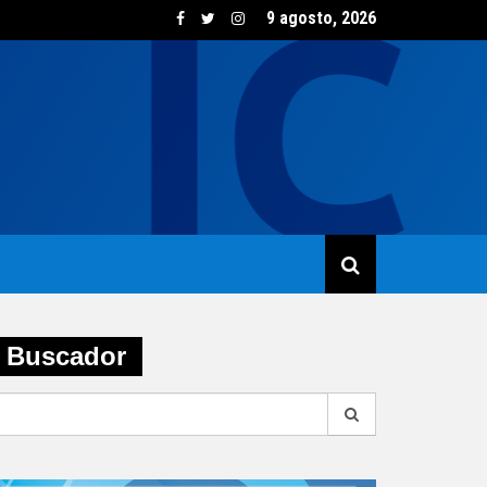
9 agosto, 2026
sumo de vino creció un 5,8% en junio impulsado por las opcione
Buscador
earch
r: