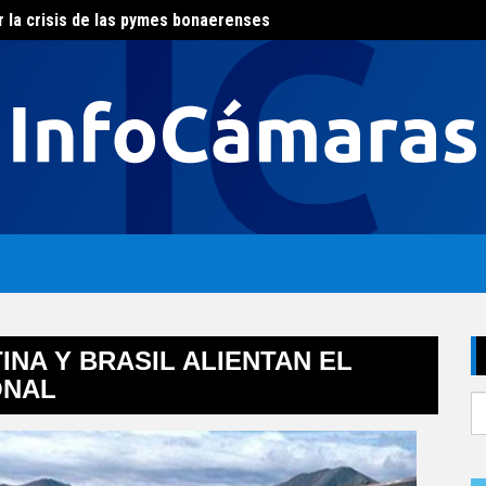
r la crisis de las pymes bonaerenses
El con
al del agua
INA Y BRASIL ALIENTAN EL
ONAL
S
fo