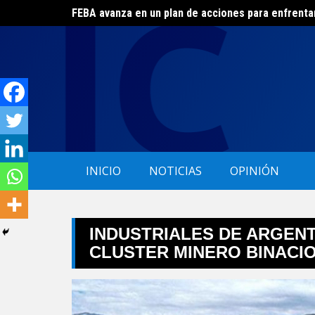
FEBA avanza en un plan de acciones para enfrenta
Skip
El ERAS continúa con el beneficio de la tarifa soci
to
content
INICIO
NOTICIAS
OPINIÓN
INDUSTRIALES DE ARGENT
CLUSTER MINERO BINACI