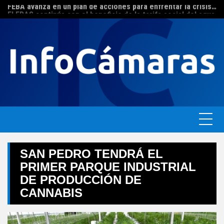
FEBA avanza en un plan de acciones para enfrentar la crisis de las pymes bonaerenses
Skip
El ERAS continúa con el beneficio de la tarifa social del agua
to
content
SAN PEDRO TENDRÁ EL
PRIMER PARQUE INDUSTRIAL
DE PRODUCCIÓN DE
CANNABIS