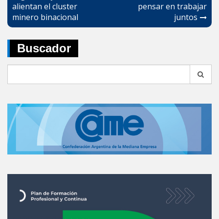
alientan el cluster
pensar en trabajar
entradas
minero binacional
juntos
Buscador
Search
for: