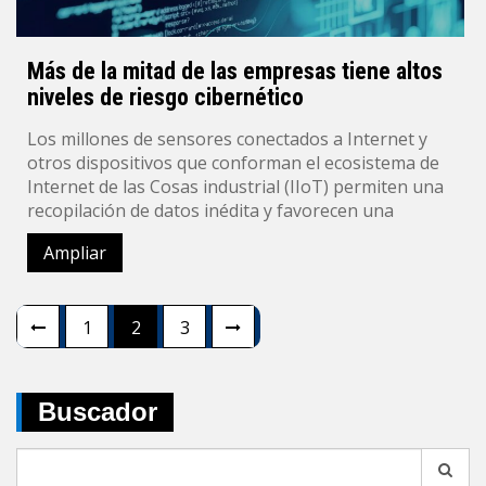
Más de la mitad de las empresas tiene altos
niveles de riesgo cibernético
Los millones de sensores conectados a Internet y
otros dispositivos que conforman el ecosistema de
Internet de las Cosas industrial (IIoT) permiten una
recopilación de datos inédita y favorecen una
Ampliar
Navegación
1
2
3
de
entradas
Buscador
Search
for: