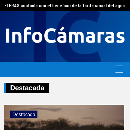
Skip
FEBA avanza en un plan de acciones para enfrentar la crisis de las pymes bonaerenses
El ERAS continúa con el beneficio de la tarifa social del agua
to
content
Destacada
Destacada