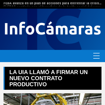
FEBA avanza en un plan de acciones para enfrentar la crisis de las pymes bonaerenses
Skip
El ERAS continúa con el beneficio de la tarifa social del agua
to
content
LA UIA LLAMÓ A FIRMAR UN
NUEVO CONTRATO
PRODUCTIVO