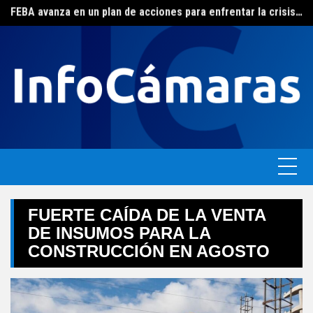
FEBA avanza en un plan de acciones para enfrentar la crisis de las pymes bonaerenses
Skip
El ERAS continúa con el beneficio de la tarifa social del agua
to
content
FUERTE CAÍDA DE LA VENTA
DE INSUMOS PARA LA
CONSTRUCCIÓN EN AGOSTO