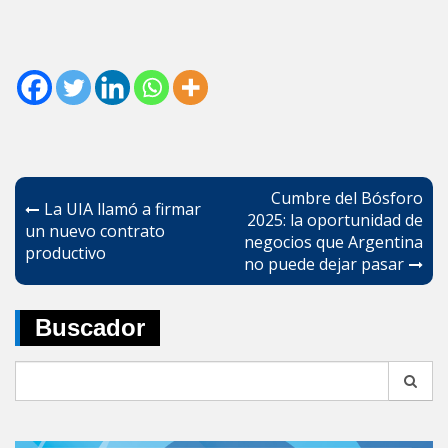
Navegación
Cumbre del Bósforo
La UIA llamó a firmar
de
2025: la oportunidad de
un nuevo contrato
negocios que Argentina
entradas
productivo
no puede dejar pasar
Buscador
Search
for: