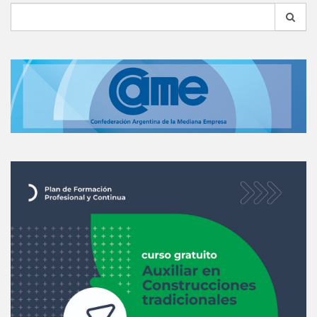
Search
for: