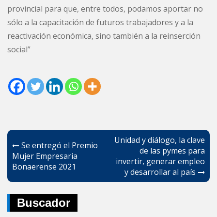
provincial para que, entre todos, podamos aportar no
sólo a la capacitación de futuros trabajadores y a la
reactivación económica, sino también a la reinserción
social”
Navegación
Unidad y diálogo, la clave
Se entregó el Premio
de
de las pymes para
Mujer Empresaria
invertir, generar empleo
entradas
Bonaerense 2021
y desarrollar al país
Buscador