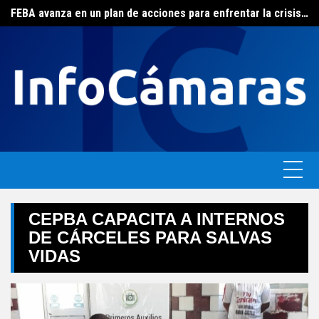
FEBA avanza en un plan de acciones para enfrentar la crisis de las pymes bonaerenses
Skip
El ERAS continúa con el beneficio de la tarifa social del agua
to
content
CEPBA CAPACITA A INTERNOS
DE CÁRCELES PARA SALVAS
VIDAS