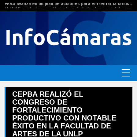
FEBA avanza en un plan de acciones para enfrentar la crisis de las pymes bonaerenses
Skip
El ERAS continúa con el beneficio de la tarifa social del agua
to
content
CEPBA REALIZÓ EL
CONGRESO DE
FORTALECIMIENTO
PRODUCTIVO CON NOTABLE
ÉXITO EN LA FACULTAD DE
ARTES DE LA UNLP