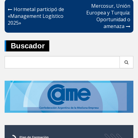
Navegación
Mercosur, Unión
Hormetal participó de
de
Europea y Turquía:
«Management Logístico
Oportunidad o
entradas
2025»
amenaza
Buscador
Search
for: