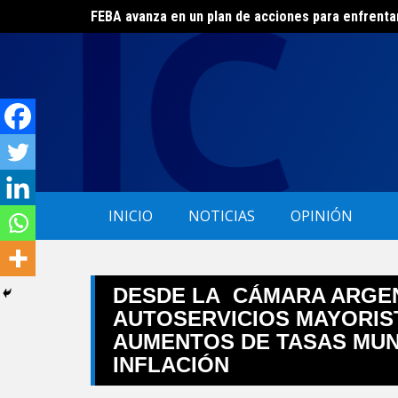
FEBA avanza en un plan de acciones para enfrenta
Skip
El ERAS continúa con el beneficio de la tarifa soci
to
content
INICIO
NOTICIAS
OPINIÓN
DESDE LA CÁMARA ARGEN
AUTOSERVICIOS MAYORIST
AUMENTOS DE TASAS MUN
INFLACIÓN