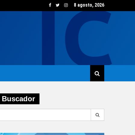
8 agosto, 2026
sumo de vino creció un 5,8% en junio impulsado por las opcione
Buscador
earch
r: