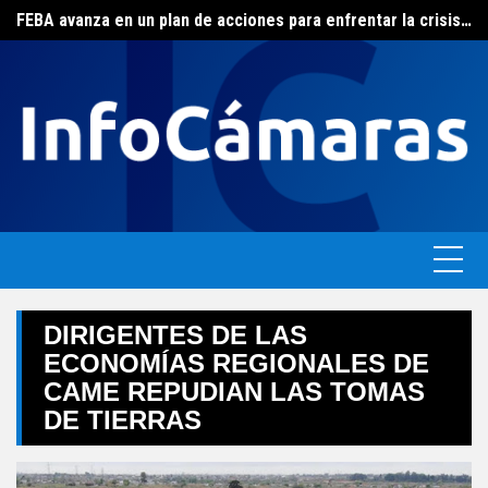
Skip
FEBA avanza en un plan de acciones para enfrentar la crisis de las pymes bonaerenses
to
El ERAS continúa con el beneficio de la tarifa social del agua
content
DIRIGENTES DE LAS
ECONOMÍAS REGIONALES DE
CAME REPUDIAN LAS TOMAS
DE TIERRAS