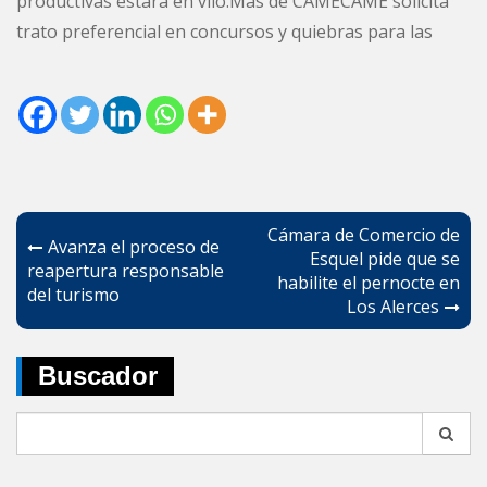
productivas estará en vilo.Más de CAME
CAME solicita
trato preferencial en concursos y quiebras para las
Navegación
Cámara de Comercio de
Avanza el proceso de
de
Esquel pide que se
reapertura responsable
habilite el pernocte en
entradas
del turismo
Los Alerces
Buscador
Search
for: