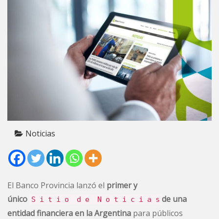
Noticias
El Banco Provincia lanzó el
primer y
único
de una
S
i
t
i
o
d
e
N
o
t
i
c
i
a
s
entidad financiera en la Argentina
para públicos