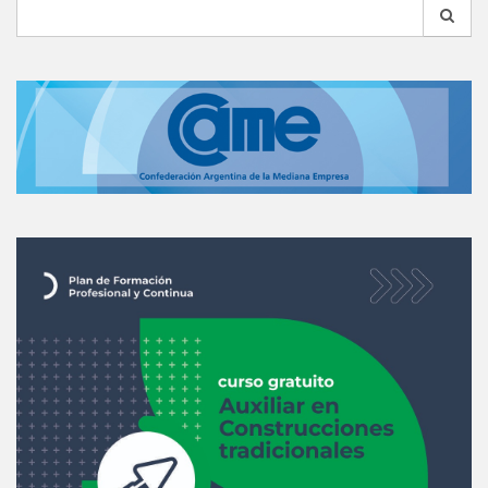
Search
for: