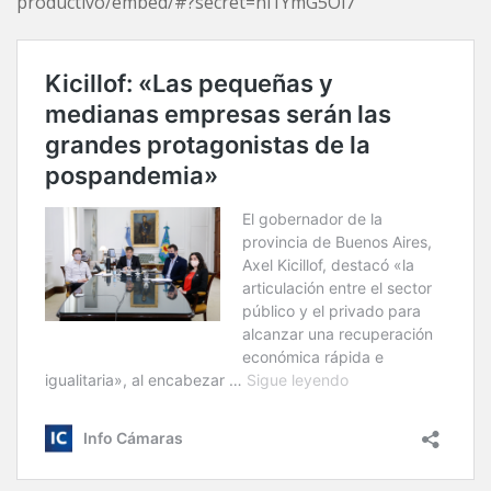
productivo/embed/#?secret=nl1YmG5Ol7