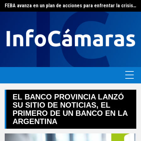
FEBA avanza en un plan de acciones para enfrentar la crisis de las pymes bonaerenses
Skip
El ERAS continúa con el beneficio de la tarifa social del agua
to
content
EL BANCO PROVINCIA LANZÓ
SU SITIO DE NOTICIAS, EL
PRIMERO DE UN BANCO EN LA
ARGENTINA