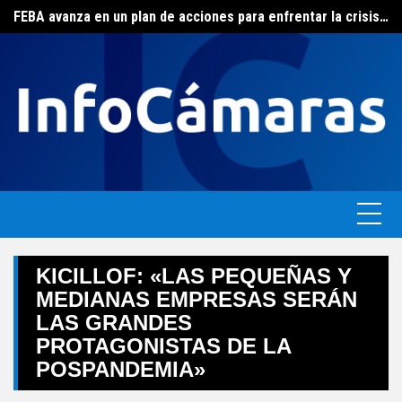
FEBA avanza en un plan de acciones para enfrentar la crisis de las pymes bonaerenses
Skip
El ERAS continúa con el beneficio de la tarifa social del agua
to
content
KICILLOF: «LAS PEQUEÑAS Y
MEDIANAS EMPRESAS SERÁN
LAS GRANDES
PROTAGONISTAS DE LA
POSPANDEMIA»