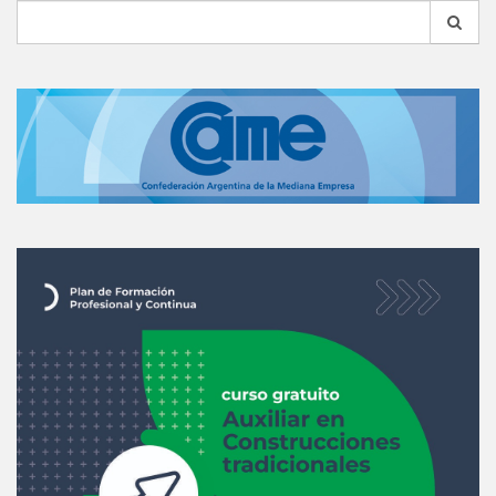
Search
for: