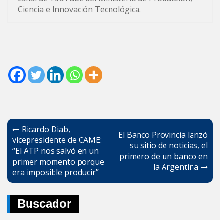
Ciencia e Innovación Tecnológica.
Navegación
Ricardo Diab,
El Banco Provincia lanzó
de
vicepresidente de CAME:
su sitio de noticias, el
“El ATP nos salvó en un
entradas
primero de un banco en
primer momento porque
la Argentina
era imposible producir”
Buscador