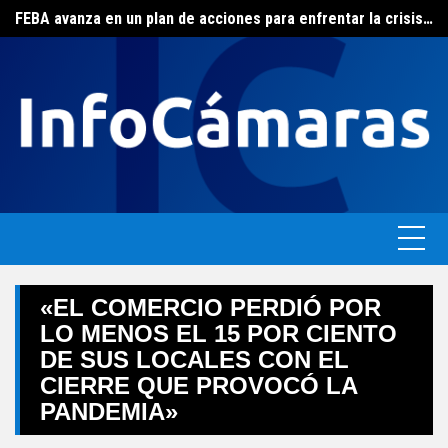
Skip
FEBA avanza en un plan de acciones para enfrentar la crisis de las pymes bonaerenses
El ERAS continúa con el beneficio de la tarifa social del agua
to
content
«EL COMERCIO PERDIÓ POR
LO MENOS EL 15 POR CIENTO
DE SUS LOCALES CON EL
CIERRE QUE PROVOCÓ LA
PANDEMIA»