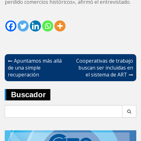
perdido comercios históricos», afirmó el entrevistado.
Navegación
Apuntamos más allá
Cooperativas de trabajo
de
de una simple
buscan ser incluidas en
recuperación
el sistema de ART
entradas
Buscador
Search
for: