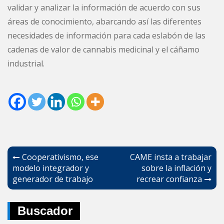
validar y analizar la información de acuerdo con sus
áreas de conocimiento, abarcando así las diferentes
necesidades de información para cada eslabón de las
cadenas de valor de cannabis medicinal y el cáñamo
industrial.
Navegación
Cooperativismo, ese
CAME insta a trabajar
de
modelo integrador y
sobre la inflación y
generador de trabajo
recrear confianza
entradas
Buscador