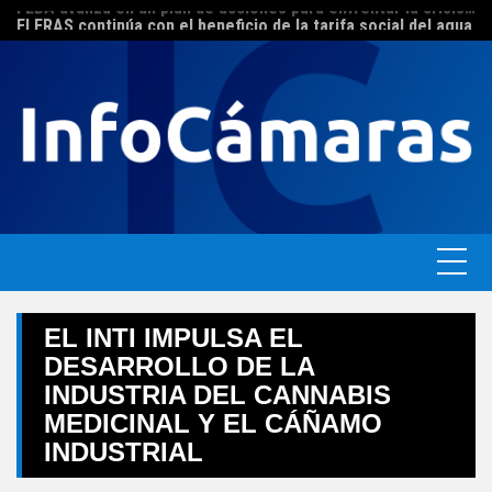
FEBA avanza en un plan de acciones para enfrentar la crisis de las pymes bonaerenses
Skip
El ERAS continúa con el beneficio de la tarifa social del agua
to
content
EL INTI IMPULSA EL
DESARROLLO DE LA
INDUSTRIA DEL CANNABIS
MEDICINAL Y EL CÁÑAMO
INDUSTRIAL