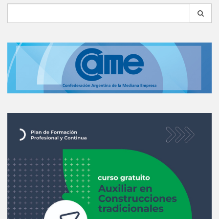
Search
for: