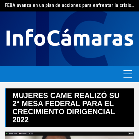
FEBA avanza en un plan de acciones para enfrentar la crisis de las pymes bonaerenses
Skip
El ERAS continúa con el beneficio de la tarifa social del agua
to
content
MUJERES CAME REALIZÓ SU
2° MESA FEDERAL PARA EL
CRECIMIENTO DIRIGENCIAL
2022