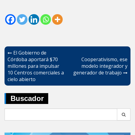
Navegación
El Gobierno de
de
Córdoba aportará $70
Cooperativismo, ese
millones para impulsar
modelo integrador y
entradas
10 Centros comerciales a
generador de trabajo
cielo abierto
Buscador
Search
for: