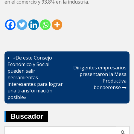
en el comercio y 93,8% en la industria.
Navegación
«De este Consejo
de
Económico y Social
Dirigentes empresarios
pueden salir
entradas
presentaron la Mesa
herramientas
Productiva
interesantes para lograr
bonaerense
una transformación
posible»
Buscador
Search