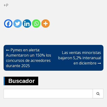
+P
Navegación
Pymes en alerta:
Las ventas minoristas
de
Aumentaron un 150% los
bajaron 5,2% interanual
concursos de acreedores
entradas
en diciembre
durante 2025
Buscador
Search
for: