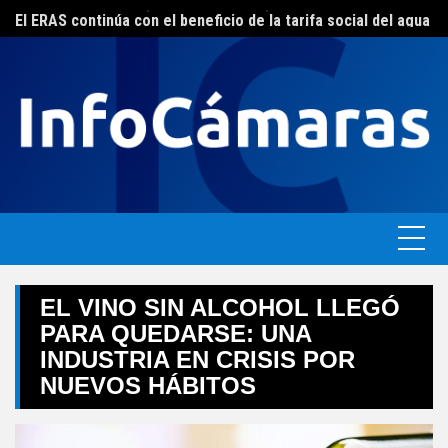
Skip
FEBA avanza en un plan de acciones para enfrentar la crisis de las pymes bonaerenses
El ERAS continúa con el beneficio de la tarifa social del agua
to
content
EL VINO SIN ALCOHOL LLEGÓ
PARA QUEDARSE: UNA
INDUSTRIA EN CRISIS POR
NUEVOS HÁBITOS