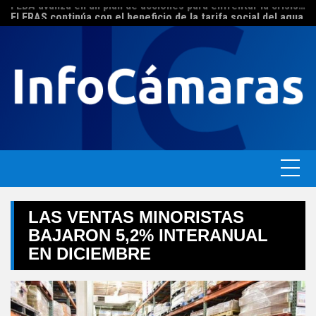
FEBA avanza en un plan de acciones para enfrentar la crisis de las pymes bonaerenses
Skip
El ERAS continúa con el beneficio de la tarifa social del agua
to
content
LAS VENTAS MINORISTAS
BAJARON 5,2% INTERANUAL
EN DICIEMBRE