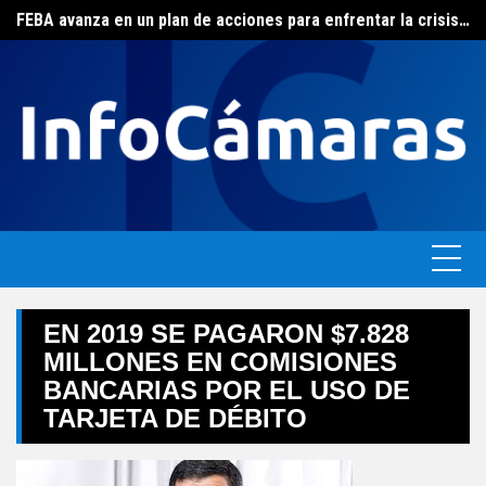
FEBA avanza en un plan de acciones para enfrentar la crisis de las pymes bonaerenses
Skip
El ERAS continúa con el beneficio de la tarifa social del agua
to
content
EN 2019 SE PAGARON $7.828
MILLONES EN COMISIONES
BANCARIAS POR EL USO DE
TARJETA DE DÉBITO