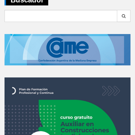
Search
for: