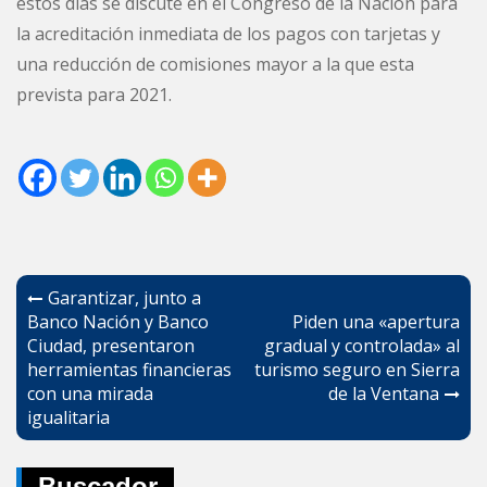
estos días se discute en el Congreso de la Nación para
la acreditación inmediata de los pagos con tarjetas y
una reducción de comisiones mayor a la que esta
prevista para 2021.
Navegación
Garantizar, junto a
de
Banco Nación y Banco
Piden una «apertura
Ciudad, presentaron
gradual y controlada» al
entradas
herramientas financieras
turismo seguro en Sierra
con una mirada
de la Ventana
igualitaria
Buscador