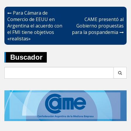
Navegación
Para Cámara de
de
Comercio de EEUU en
CAME presentó al
Argentina el acuerdo con
Gobierno propuestas
entradas
el FMI tiene objetivos
para la pospandemia
«realistas»
Buscador
Search
for: