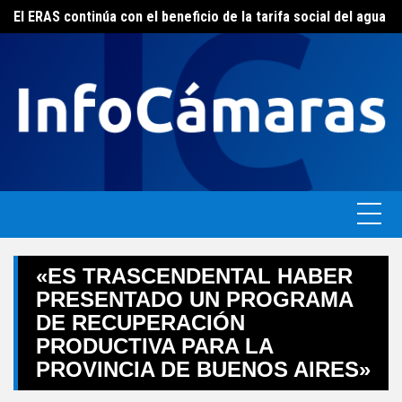
Skip
FEBA avanza en un plan de acciones para enfrentar la crisis de las pymes bonaerenses
El ERAS continúa con el beneficio de la tarifa social del agua
to
content
«ES TRASCENDENTAL HABER
PRESENTADO UN PROGRAMA
DE RECUPERACIÓN
PRODUCTIVA PARA LA
PROVINCIA DE BUENOS AIRES»