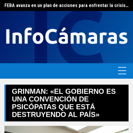
FEBA avanza en un plan de acciones para enfrentar la crisis de las pymes bonaerenses
Skip
El ERAS continúa con el beneficio de la tarifa social del agua
to
content
GRINMAN: «EL GOBIERNO ES
UNA CONVENCIÓN DE
PSICÓPATAS QUE ESTÁ
DESTRUYENDO AL PAÍS»