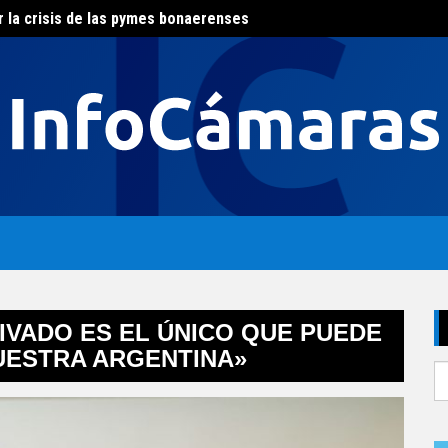
r la crisis de las pymes bonaerenses
El con
al del agua
IVADO ES EL ÚNICO QUE PUEDE
UESTRA ARGENTINA»
S
fo