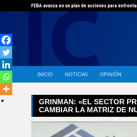
FEBA avanza en un plan de acciones para enfrenta
Skip
El ERAS continúa con el beneficio de la tarifa soci
to
content
INICIO
NOTICIAS
OPINIÓN
GRINMAN: «EL SECTOR PR
CAMBIAR LA MATRIZ DE N