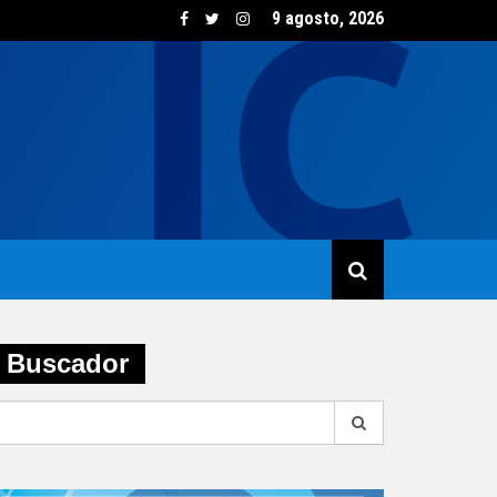
9 agosto, 2026
sumo de vino creció un 5,8% en junio impulsado por las opcione
Buscador
earch
r: