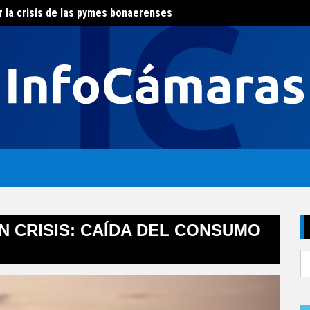
r la crisis de las pymes bonaerenses
El con
al del agua
EN CRISIS: CAÍDA DEL CONSUMO
S
fo