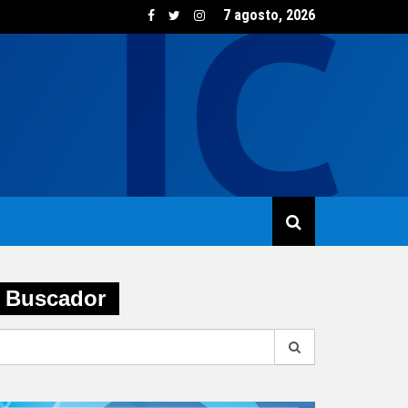
7 agosto, 2026
sumo de vino creció un 5,8% en junio impulsado por las opcione
Buscador
earch
r: