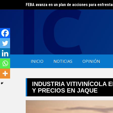
FEBA avanza en un plan de acciones para enfrenta
Skip
El ERAS continúa con el beneficio de la tarifa soci
to
content
INICIO
NOTICIAS
OPINIÓN
INDUSTRIA VITIVINÍCOLA 
Y PRECIOS EN JAQUE