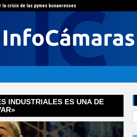
r la crisis de las pymes bonaerenses
El con
al del agua
S INDUSTRIALES ES UNA DE
VAR»
S
fo