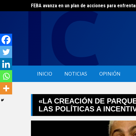
FEBA avanza en un plan de acciones para enfrenta
Skip
El ERAS continúa con el beneficio de la tarifa soci
to
content
INICIO
NOTICIAS
OPINIÓN
«LA CREACIÓN DE PARQUE
LAS POLÍTICAS A INCENTI