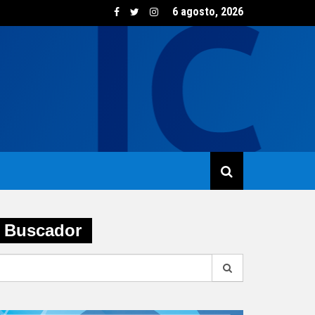
6 agosto, 2026
sumo de vino creció un 5,8% en junio impulsado por las opcione
Buscador
earch
r: