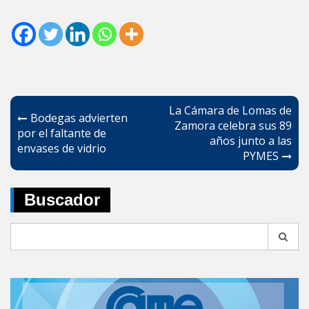
Navegación
La Cámara de Lomas de
Bodegas advierten
de
Zamora celebra sus 89
por el faltante de
años junto a las
entradas
envases de vidrio
PYMES
Buscador
Search
for: