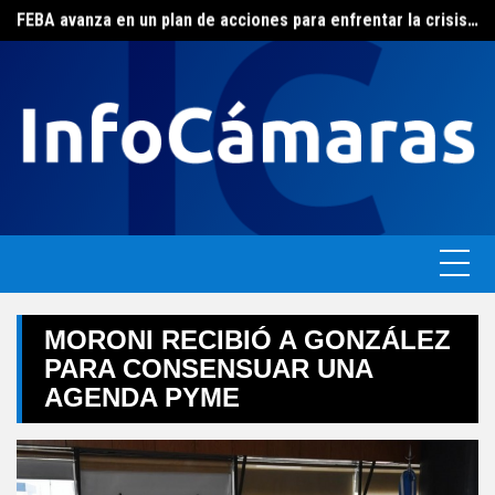
FEBA avanza en un plan de acciones para enfrentar la crisis de las pymes bonaerenses
Skip
El ERAS continúa con el beneficio de la tarifa social del agua
to
content
MORONI RECIBIÓ A GONZÁLEZ
PARA CONSENSUAR UNA
AGENDA PYME