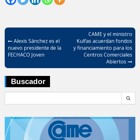
Navegación
CAME y el ministro
de
Alexis Sánchez es el
Kulfas acuerdan fondos
nuevo presidente de la
y financiamiento para los
entradas
FECHACO Joven
Centros Comerciales
Abiertos
Buscador
Search
for: