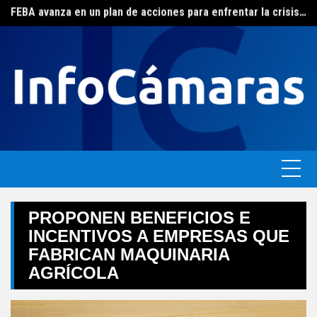
FEBA avanza en un plan de acciones para enfrentar la crisis de las pymes bonaerenses
Skip
El ERAS continúa con el beneficio de la tarifa social del agua
to
content
PROPONEN BENEFICIOS E
INCENTIVOS A EMPRESAS QUE
FABRICAN MAQUINARIA
AGRÍCOLA