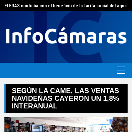
Skip
FEBA avanza en un plan de acciones para enfrentar la crisis de las pymes bonaerenses
El ERAS continúa con el beneficio de la tarifa social del agua
to
content
SEGÚN LA CAME, LAS VENTAS
NAVIDEÑAS CAYERON UN 1,8%
INTERANUAL