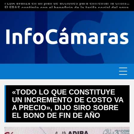
FEBA avanza en un plan de acciones para enfrentar la crisis de las pymes bonaerenses
Skip
El ERAS continúa con el beneficio de la tarifa social del agua
to
content
«TODO LO QUE CONSTITUYE
UN INCREMENTO DE COSTO VA
A PRECIO», DIJO SIRO SOBRE
EL BONO DE FIN DE AÑO