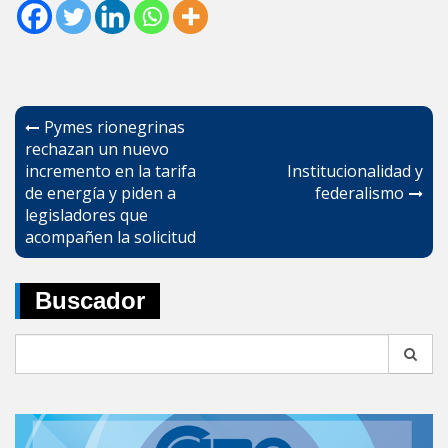
Navegación
Pymes rionegrinas
de
rechazan un nuevo
incremento en la tarifa
Institucionalidad y
entradas
de energía y piden a
federalismo
legisladores que
acompañen la solicitud
Buscador
Search
for: