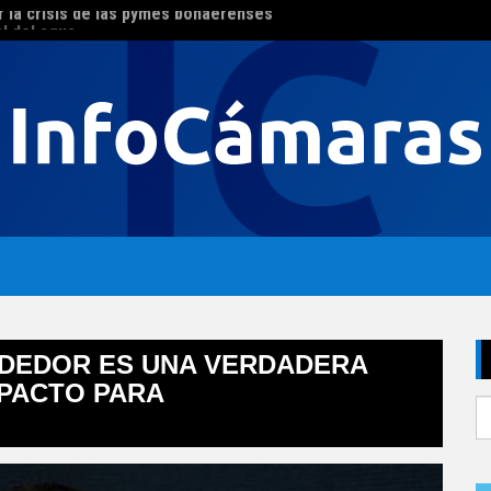
al del agua
El con
NDEDOR ES UNA VERDADERA
MPACTO PARA
S
fo