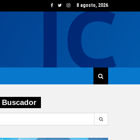
8 agosto, 2026
sumo de vino creció un 5,8% en junio impulsado por las opcione
Buscador
earch
r: