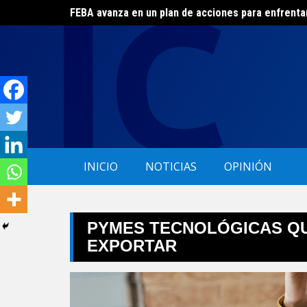
FEBA avanza en un plan de acciones para enfrenta
Skip
El ERAS continúa con el beneficio de la tarifa soci
to
content
INICIO
NOTICIAS
OPINIÓN
PYMES TECNOLÓGICAS QU
EXPORTAR