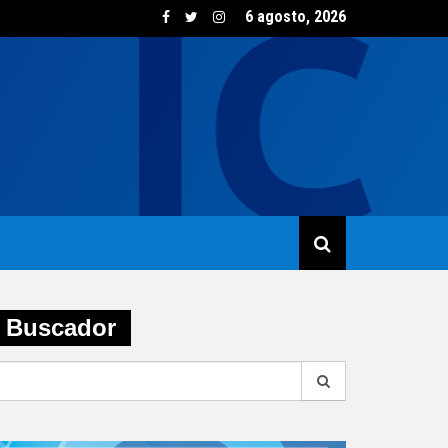
6 agosto, 2026
sumo de vino creció un 5,8% en junio impulsado por las opcione
Buscador
earch
r: