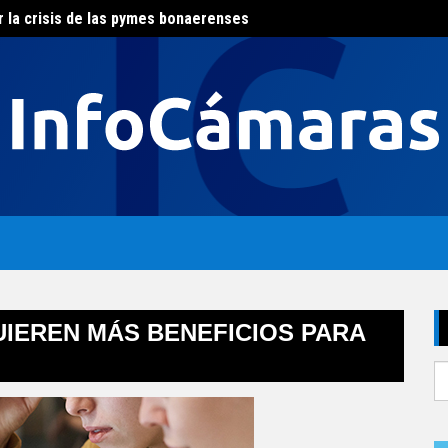
r la crisis de las pymes bonaerenses
El con
al del agua
IEREN MÁS BENEFICIOS PARA
S
fo