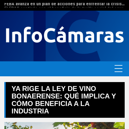
FEBA avanza en un plan de acciones para enfrentar la crisis de las pymes bonaerenses
Skip
El ERAS continúa con el beneficio de la tarifa social del agua
to
content
YA RIGE LA LEY DE VINO
BONAERENSE: QUÉ IMPLICA Y
CÓMO BENEFICIA A LA
INDUSTRIA