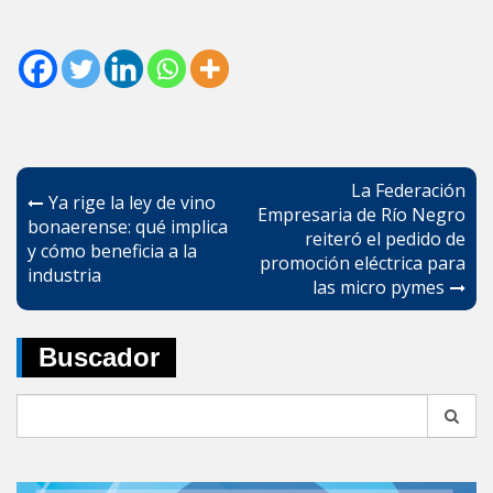
Navegación
La Federación
Ya rige la ley de vino
de
Empresaria de Río Negro
bonaerense: qué implica
reiteró el pedido de
entradas
y cómo beneficia a la
promoción eléctrica para
industria
las micro pymes
Buscador
Search
for: