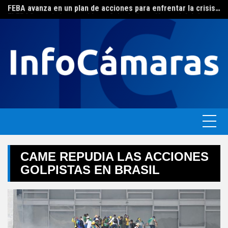
FEBA avanza en un plan de acciones para enfrentar la crisis de las pymes bonaerenses
Skip
El ERAS continúa con el beneficio de la tarifa social del agua
to
content
CAME REPUDIA LAS ACCIONES
GOLPISTAS EN BRASIL