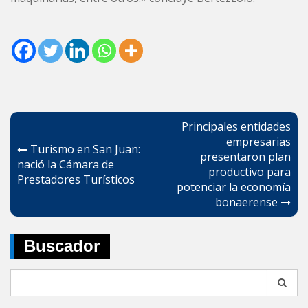
Navegación
Principales entidades
de
empresarias
Turismo en San Juan:
presentaron plan
entradas
nació la Cámara de
productivo para
Prestadores Turísticos
potenciar la economía
bonaerense
Buscador
Search
for: