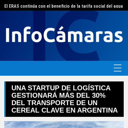
Skip
FEBA avanza en un plan de acciones para enfrentar la crisis de las pymes bonaerenses
El ERAS continúa con el beneficio de la tarifa social del agua
to
content
UNA STARTUP DE LOGÍSTICA
GESTIONARÁ MÁS DEL 30%
DEL TRANSPORTE DE UN
CEREAL CLAVE EN ARGENTINA