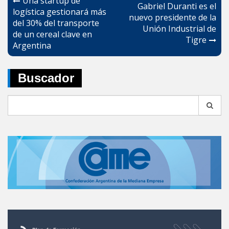
Una startup de
Gabriel Duranti es el
de
logística gestionará más
nuevo presidente de la
del 30% del transporte
entradas
Unión Industrial de
de un cereal clave en
Tigre
Argentina
Buscador
Search
for: