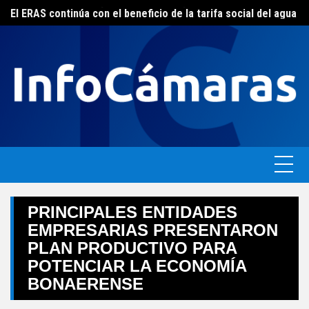
Skip
FEBA avanza en un plan de acciones para enfrentar la crisis de las pymes bonaerenses
El ERAS continúa con el beneficio de la tarifa social del agua
to
content
PRINCIPALES ENTIDADES
EMPRESARIAS PRESENTARON
PLAN PRODUCTIVO PARA
POTENCIAR LA ECONOMÍA
BONAERENSE