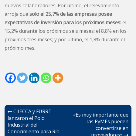
nuevos colaboradores. Por último, el relevamiento
arroja que
solo el 25,7% de las empresas posee
expectativas de inversión para los próximos meses:
el
15,2% durante los próximos seis meses; el 8,8% en los
próximos tres meses; y por último, el 1,8% durante el
próximo mes.
Navegación
CIIECCA y FURRT
«Es muy importante que
de
lanzaron el Polo
las PyMEs pueden
Industrial del
entradas
convertirse en
Conocimiento para Río
proveedores»