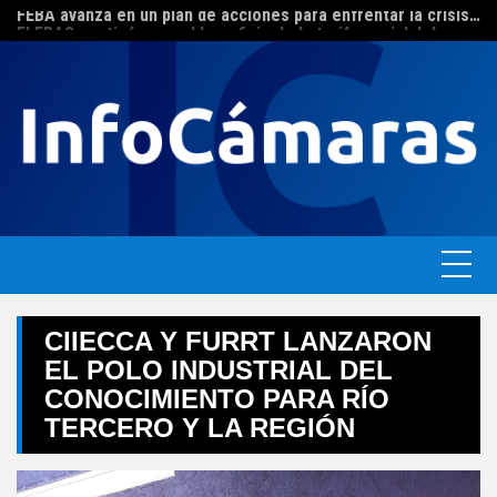
FEBA avanza en un plan de acciones para enfrentar la crisis de las pymes bonaerenses
Skip
El ERAS continúa con el beneficio de la tarifa social del agua
to
content
CIIECCA Y FURRT LANZARON
EL POLO INDUSTRIAL DEL
CONOCIMIENTO PARA RÍO
TERCERO Y LA REGIÓN