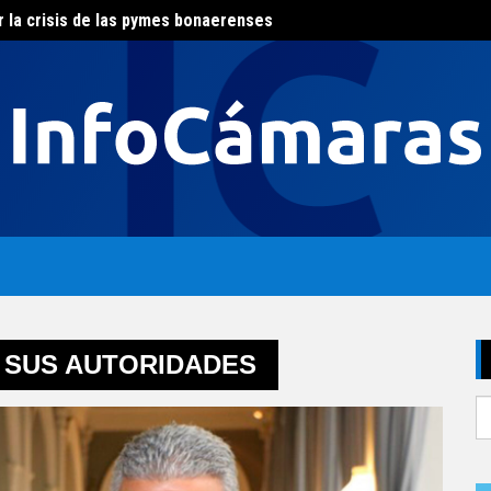
r la crisis de las pymes bonaerenses
El con
al del agua
 SUS AUTORIDADES
S
fo