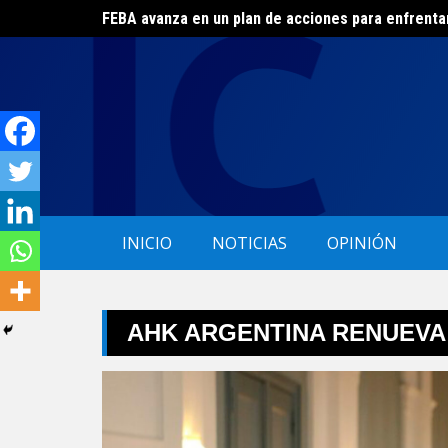
FEBA avanza en un plan de acciones para enfrenta
Skip
El ERAS continúa con el beneficio de la tarifa soci
to
content
INICIO
NOTICIAS
OPINIÓN
AHK ARGENTINA RENUEVA