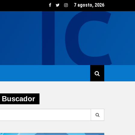
7 agosto, 2026
sumo de vino creció un 5,8% en junio impulsado por las opcione
Buscador
earch
r: