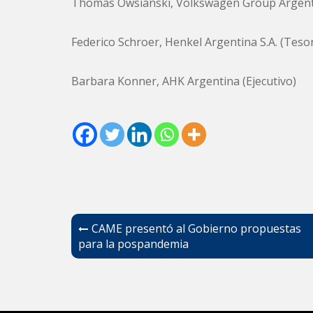
Thomas Owsianski
,
Volkswagen Group Argen
Federico Schroer
,
Henkel
Argentina S.A. (Teso
Barbara Konner
, AHK Argentina (Ejecutivo)
Navegación
CAME presentó al Gobierno propuestas
de
para la pospandemia
entradas