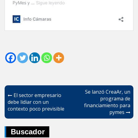
Navegación
Se lanzó CreaAr, un
El sector empresario
de
programa de
debe lidiar con un
financiamiento para
entradas
contexto poco previsible
pymes
Buscador