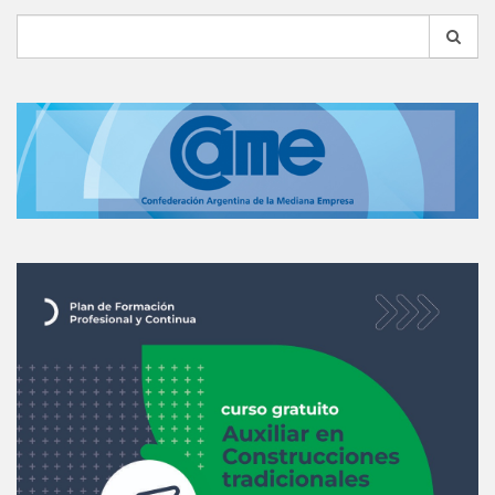
Search
for: