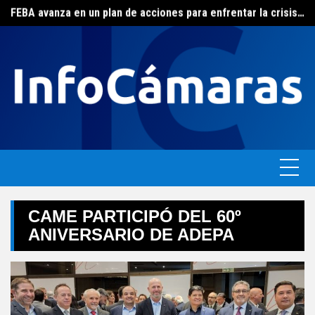
FEBA avanza en un plan de acciones para enfrentar la crisis de las pymes bonaerenses
Skip
El ERAS continúa con el beneficio de la tarifa social del agua
to
content
CAME PARTICIPÓ DEL 60º
ANIVERSARIO DE ADEPA