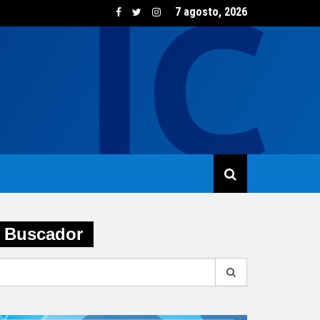
7 agosto, 2026
sumo de vino creció un 5,8% en junio impulsado por las opcione
Buscador
earch
r: