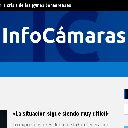
r la crisis de las pymes bonaerenses
El con
al del agua
S
fo
«La situación sigue siendo muy difícil»
Lo expresó el presidente de la Confederación