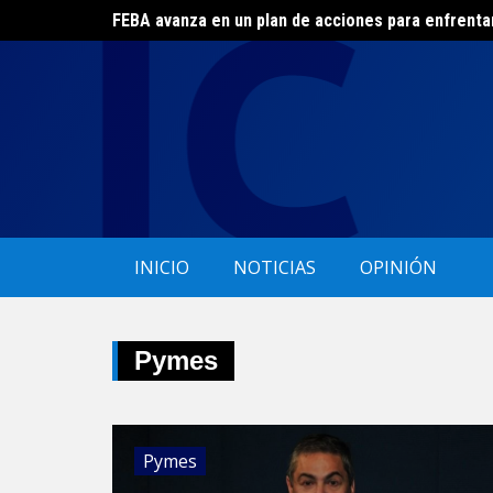
FEBA avanza en un plan de acciones para enfrenta
Skip
El ERAS continúa con el beneficio de la tarifa soci
to
content
INICIO
NOTICIAS
OPINIÓN
Pymes
Pymes