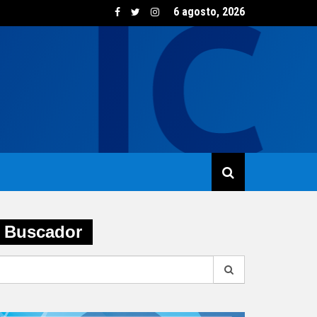
6 agosto, 2026
sumo de vino creció un 5,8% en junio impulsado por las opcione
Buscador
earch
r: