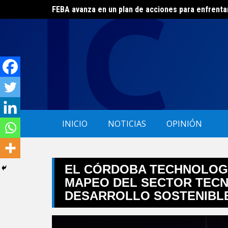
Skip
El ERAS continúa con el beneficio de la tarifa soci
to
content
INICIO
NOTICIAS
OPINIÓN
EL CÓRDOBA TECHNOLOG
MAPEO DEL SECTOR TECN
DESARROLLO SOSTENIBL