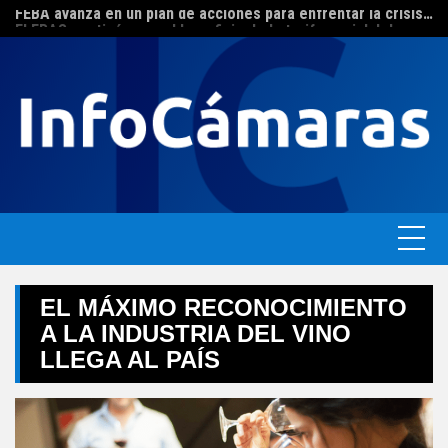
FEBA avanza en un plan de acciones para enfrentar la crisis de las pymes bonaerenses
Skip
El ERAS continúa con el beneficio de la tarifa social del agua
to
content
EL MÁXIMO RECONOCIMIENTO
A LA INDUSTRIA DEL VINO
LLEGA AL PAÍS