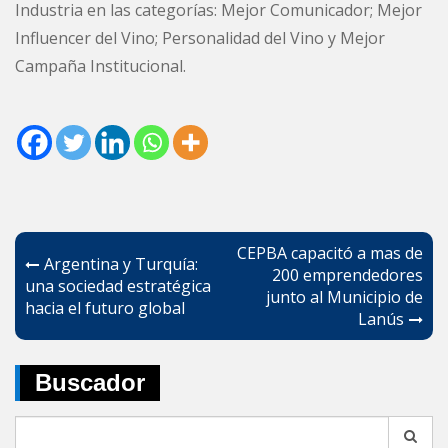
Industria en las categorías: Mejor Comunicador; Mejor
Influencer del Vino; Personalidad del Vino y Mejor
Campaña Institucional.
Navegación
CEPBA capacitó a mas de
Argentina y Turquía:
de
200 emprendedores
una sociedad estratégica
junto al Municipio de
entradas
hacia el futuro global
Lanús
Buscador
Search