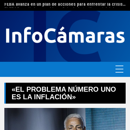
FEBA avanza en un plan de acciones para enfrentar la crisis de las pymes bonaerenses
Skip
El ERAS continúa con el beneficio de la tarifa social del agua
to
content
«EL PROBLEMA NÚMERO UNO
ES LA INFLACIÓN»