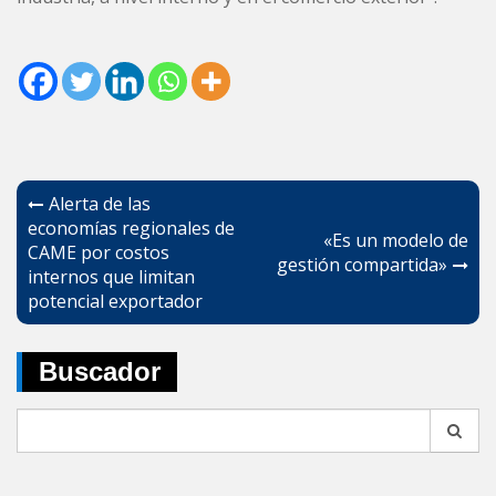
Navegación
Alerta de las
de
economías regionales de
«Es un modelo de
CAME por costos
entradas
gestión compartida»
internos que limitan
potencial exportador
Buscador
Search
for: